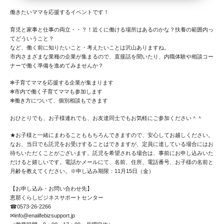
働きたいママを応援するイベントです！
育児と家事と仕事の両立・・？！近くに働ける場所はあるのかな？扶養の範囲内っ
てどういうこと？
など、働く前に知りたいこと・考えたいことは沢山ありますね。
市内さまざまな業種の企業が集まるので、直接話を聞いたり、内職体験や相談コー
ナーで働く準備を進めてみませんか？
✻子育てママを応援する企業が集まります
✻市内で働く子育てママも参加します
✻働き方について、個別相談もできます
おひとりでも、お子様連れでも、お友達同士でもお気軽にご参加ください＾＾
★お子様と一緒にまわることももちろんできますので、安心してお越しください。
なお、当日でも託児をお受けすることはできますが、定員に達している場合にはお
待ちいただくことがございます。託児を希望される場合は、事前にお申し込みいた
だけると嬉しいです。電話かメールにて、名前、住所、電話番号、お子様の名前と
月齢を教えてください。※申し込み期限：11月15日（金）
【お申し込み・お問い合わせ先】
恵那くらしビジネスサポートセンター
☎0573-26-2266
✉info@enalifebizsupport.jp